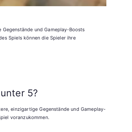
tige Gegenstände und Gameplay-Boosts
es Spiels können die Spieler ihre
unter 5?
n
ktere, einzigartige Gegenstände und Gameplay-
m Spiel voranzukommen.