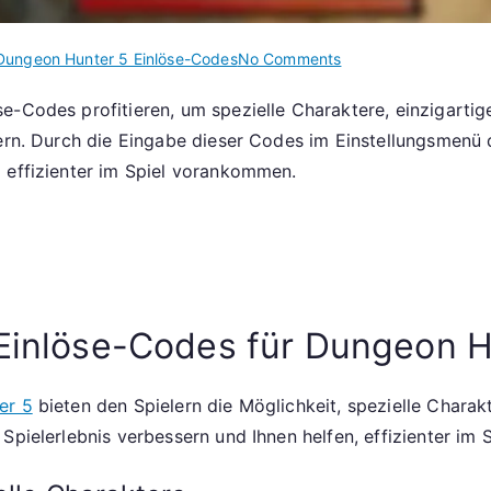
on
Dungeon Hunter 5 Einlöse-Codes
No Comments
Dungeon
se-Codes profitieren, um spezielle Charaktere, einzigar
Hunter
ern. Durch die Eingabe dieser Codes im Einstellungsmenü d
5:
Codes
 effizienter im Spiel vorankommen.
einlösen
für
spezielle
Charaktere,
einzigartige
Gegenstände,
 Einlöse-Codes für Dungeon H
Spielverbesserunge
er 5
bieten den Spielern die Möglichkeit, spezielle Chara
 Spielerlebnis verbessern und Ihnen helfen, effizienter i