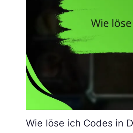
Wie löse ich Codes in 