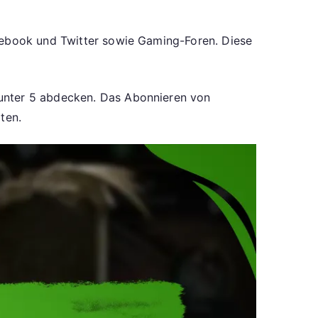
acebook und Twitter sowie Gaming-Foren. Diese
Hunter 5 abdecken. Das Abonnieren von
ten.