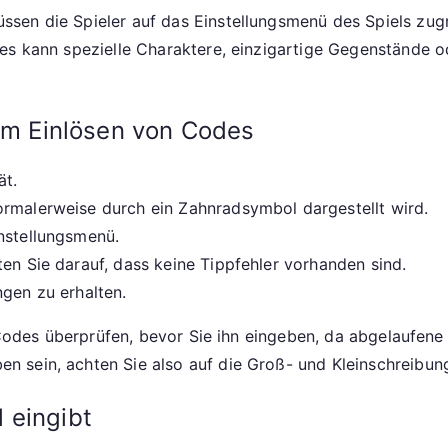
sen die Spieler auf das Einstellungsmenü des Spiels zu
es kann spezielle Charaktere, einzigartige Gegenstände o
zum Einlösen von Codes
ät.
ormalerweise durch ein Zahnradsymbol dargestellt wird.
nstellungsmenü.
en Sie darauf, dass keine Tippfehler vorhanden sind.
ngen zu erhalten.
es Codes überprüfen, bevor Sie ihn eingeben, da abgelaufen
 sein, achten Sie also auf die Groß- und Kleinschreibun
 eingibt