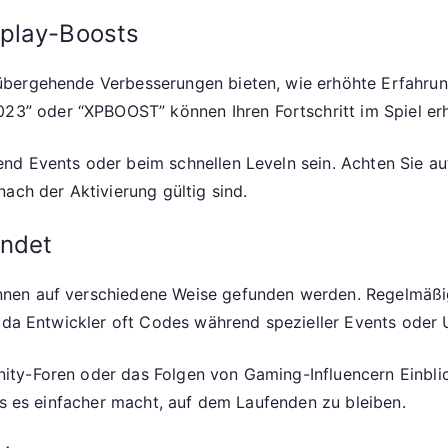
eplay-Boosts
übergehende Verbesserungen bieten, wie erhöhte Erfahrun
 oder “XPBOOST” können Ihren Fortschritt im Spiel erh
d Events oder beim schnellen Leveln sein. Achten Sie auf
ach der Aktivierung gültig sind.
indet
nen auf verschiedene Weise gefunden werden. Regelmäßige
, da Entwickler oft Codes während spezieller Events oder 
ty-Foren oder das Folgen von Gaming-Influencern Einblick
as es einfacher macht, auf dem Laufenden zu bleiben.