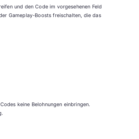
greifen und den Code im vorgesehenen Feld
der Gameplay-Boosts freischalten, die das
e Codes keine Belohnungen einbringen.
g.