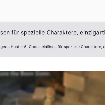
en für spezielle Charaktere, einzigar
geon Hunter 5: Codes einlösen für spezielle Charaktere, 